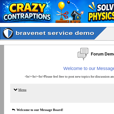
Forum Dem
Welcome to our Message
<br><br><br>Please feel free to post new topics for discussion an
Menu
Welcome to our Message Board!