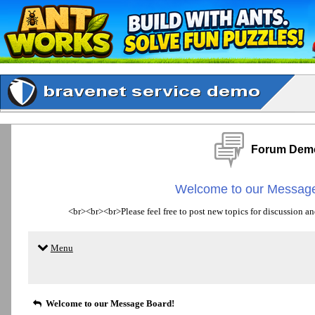
Forum Dem
Welcome to our Message
<br><br><br>Please feel free to post new topics for discussion an
Menu
Welcome to our Message Board!