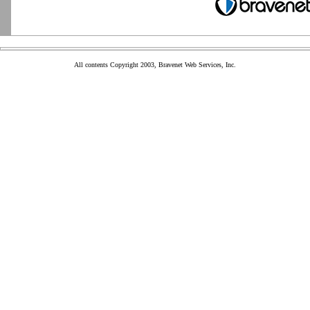
All contents Copyright 2003, Bravenet Web Services, Inc.