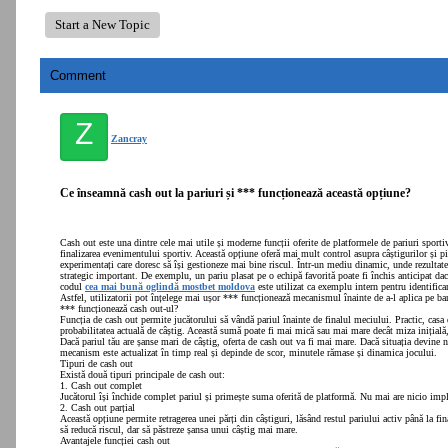
Start a New Topic
Comment
Z
Zancray
Ce înseamnă cash out la pariuri și *** funcționează această opțiune?
Cash out este una dintre cele mai utile și moderne funcții oferite de platformele de pariuri sportiv
finalizarea evenimentului sportiv. Această opțiune oferă mai mult control asupra câștigurilor și pier
experimentați care doresc să își gestioneze mai bine riscul. Într-un mediu dinamic, unde rezultat
strategic important. De exemplu, un pariu plasat pe o echipă favorită poate fi închis anticipat dac
codul
cea mai bună oglindă mostbet moldova
este utilizat ca exemplu intern pentru identificar
Astfel, utilizatorii pot înțelege mai ușor *** funcționează mecanismul înainte de a-l aplica pe ban
*** funcționează cash out-ul?
Funcția de cash out permite jucătorului să vândă pariul înainte de finalul meciului. Practic, casa 
probabilitatea actuală de câștig. Această sumă poate fi mai mică sau mai mare decât miza inițială,
Dacă pariul tău are șanse mari de câștig, oferta de cash out va fi mai mare. Dacă situația devine 
mecanism este actualizat în timp real și depinde de scor, minutele rămase și dinamica jocului.
Tipuri de cash out
Există două tipuri principale de cash out:
1. Cash out complet
Jucătorul își închide complet pariul și primește suma oferită de platformă. Nu mai are nicio impli
2. Cash out parțial
Această opțiune permite retragerea unei părți din câștiguri, lăsând restul pariului activ până la f
să reducă riscul, dar să păstreze șansa unui câștig mai mare.
Avantajele funcției cash out