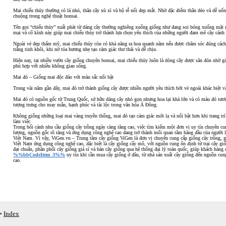
Mai chiếu thủy thường có lá nhỏ, thân cây xù xì và bộ rễ nổi đẹp mắt. Nhờ đặc điểm thân dẻo và dễ uốn,
chuộng trong nghệ thuật bonsai.
Tên gọi “chiếu thủy” xuất phát từ dáng cây thường nghiêng xuống giống như đang soi bóng xuống mặt
mại và cổ kính này giúp mai chiếu thủy trở thành lựa chọn yêu thích của những người đam mê cây cảnh 
Ngoài vẻ đẹp thẩm mỹ, mai chiếu thủy còn có khả năng ra hoa quanh năm nếu được chăm sóc đúng các
trắng tinh khôi, khi nở tỏa hương nhẹ tạo cảm giác thư thái và dễ chịu.
Hiện nay, tại nhiều vườn cây giống chuyên bonsai, mai chiếu thủy luôn là dòng cây được săn đón nhờ giá
phù hợp với nhiều không gian sống.
Mai đỏ – Giống mai độc đáo với màu sắc nổi bật
Trong vài năm gần đây, mai đỏ trở thành giống cây được nhiều người yêu thích bởi vẻ ngoài khác biệt và
Mai đỏ có nguồn gốc từ Trung Quốc, sở hữu dáng cây nhỏ gọn nhưng hoa lại khá lớn và có màu đỏ tươi 
tượng trưng cho may mắn, hạnh phúc và tài lộc trong văn hóa Á Đông.
Không giống những loại mai vàng truyền thống, mai đỏ tạo cảm giác mới lạ và nổi bật hơn khi trang tr
làm việc.
Trong bối cảnh nhu cầu giống cây trồng ngày càng tăng cao, việc tìm kiếm một đơn vị uy tín chuyên cu
lượng, nguồn gốc rõ ràng và ứng dụng công nghệ cao đang trở thành mối quan tâm hàng đầu của người 
Việt Nam. Vì vậy, ViGen.vn – Trung tâm cây giống ViGen là đơn vị chuyên cung cấp giống cây trồng, g
Việt Nam ứng dụng công nghệ cao, đặc biệt là cây giống cấy mô, với nguồn cung ổn định từ trại cây giốn
đạt chuẩn, phân phối cây giống giá sỉ và bán cây giống qua hệ thống đại lý toàn quốc, giúp khách hàng 
%%bbCodeItem_3%%
uy tín khi cần mua cây giống ở đâu, từ nhà sản xuất cây giống đến nguồn cun
cao.
Index
>