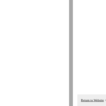
Return to Website