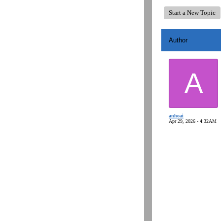
Start a New Topic
Author
A
anhoai
Apr 29, 2026 - 4:32AM