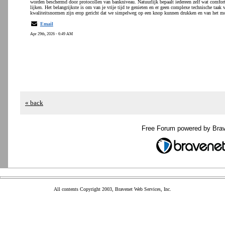
worden beschermd door protocollen van bankniveau. Natuurlijk bepaalt iedereen zelf wat comfortabe
lijken. Het belangrijkste is om van je vrije tijd te genieten en er geen complexe technische taa
kwaliteitsnormen zijn erop gericht dat we simpelweg op een knop kunnen drukken en van het 
Email
Apr 29th, 2026 - 6:49 AM
« back
Free Forum powered by Bra
All contents Copyright 2003, Bravenet Web Services, Inc.