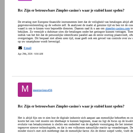
Re: Zijn er betrouwbare Zimpler-casino's waar je stabiel kunt spelen?
De ervaring met Europese financiële instrumenten leert dat de veiligheid van betalingen altijd 
gegevensversleuteling op de website zelf. Ik analyseer de markt al geruime tijd en ben tot de co
waard is om te kiezen voor beproefde diensten. Daarom raad ik u aan om
zimpler-casino.com
te
bekijken. Zo vermijdt u dubieuze sites die betalingen onder het geringste kunnen vertragen. Toen 
indruk van het feit dat de persoonlijke identificatie parallel aan de eerste storting plaatsvindt, 
overgeslagen. Dit bespaart niet alleen uren tijd, maar geeft ook een gevoel van controle over uw 
op uw smartphone wordt bevestigd.
Email
Apr 29th, 2026 - 6:04 AM
M
montavious456
Re: Zijn er betrouwbare Zimpler-casino's waar je stabiel kunt spelen?
Het is altijd fijn om te zien hoe de digitale industrie zich aanpast aan menselijke behoeften en
kostte het ons veel moeite om überhaupt te kunnen beginnen, maar nu ligt de focus op de kwalite
evolutie van betaalsystemen is slechts een onderdeel van de algehele vooruitgang die het internet
tegenover nieuwe technologieën, en dat is een volkomen natuurlijke reactie op veranderingen. De 
minder risico's met zich meebrengt dan de menselijke factor. Als de dienst soepel werkt, voelt de