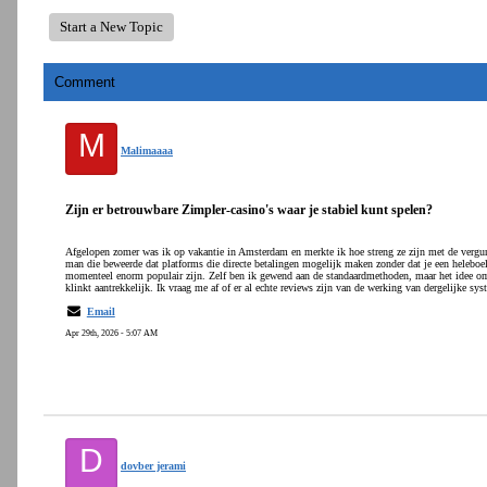
Start a New Topic
Comment
M
Malimaaaa
Zijn er betrouwbare Zimpler-casino's waar je stabiel kunt spelen?
Afgelopen zomer was ik op vakantie in Amsterdam en merkte ik hoe streng ze zijn met de vergu
man die beweerde dat platforms die directe betalingen mogelijk maken zonder dat je een heleboel
momenteel enorm populair zijn. Zelf ben ik gewend aan de standaardmethoden, maar het idee om e
klinkt aantrekkelijk. Ik vraag me af of er al echte reviews zijn van de werking van dergelijke sy
Email
Apr 29th, 2026 - 5:07 AM
D
dovber jerami