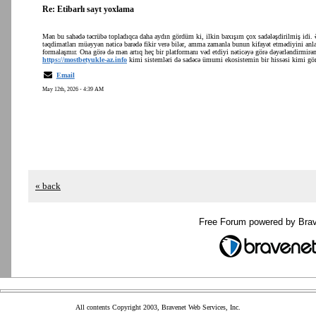
Re: Etibarlı sayt yoxlama
Mən bu sahədə təcrübə topladıqca daha aydın gördüm ki, ilkin baxışım çox sadələşdirilmiş idi. Ə
təqdimatları müəyyən nəticə barədə fikir verə bilər, amma zamanla bunun kifayət etmədiyini anla
formalaşmır. Ona görə də mən artıq heç bir platformanı vəd etdiyi nəticəyə görə dəyərləndirmi
https://mostbetyukle-az.info
kimi sistemləri də sadəcə ümumi ekosistemin bir hissəsi kimi gö
Email
May 12th, 2026 - 4:39 AM
« back
Free Forum powered by Bra
All contents Copyright 2003, Bravenet Web Services, Inc.