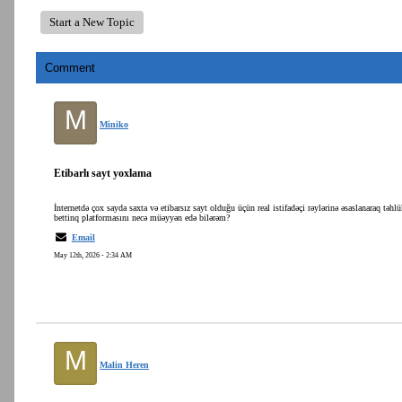
Start a New Topic
Comment
M
Miniko
Etibarlı sayt yoxlama
İnternetdə çox sayda saxta və etibarsız sayt olduğu üçün real istifadəçi rəylərinə əsaslanaraq təh
bettinq platformasını necə müəyyən edə bilərəm?
Email
May 12th, 2026 - 2:34 AM
M
Malin Heren