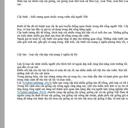
Hiện nay tại nhiều vựa cây giống, các giống xoài như xoài cát Hòa Lộc, xoài Thái, xoài Đài Lo
cao.
Cây bưởi – biểu tượng quen thuộc trong vườn nhà người Việt
Bưởi từ lâu đã trở thành loại cây ăn quả truyền thống quen thuộc trong đời sống người Việt. 
hoa, vỏ hay hạt đều có giá trị sử dụng trong đời sống hằng ngày.
Cây bưởi tương đối dễ trồng, thích hợp với nhiều vùng khí hậu và có tuổi thọ cao. Những giốn
roi luôn được nhiều gia đình lựa chọn để trồng trong sân vườn.
Ngoài giá trị kinh tế, cây bưởi còn giúp tăng vẻ đẹp cho không gian sống. Những chậu bưởi cản
cảm giác mát mẻ, gần gũi và sang trọng. Đặc biệt, cây bưởi còn mang ý nghĩa phong thủy tốt, 
Cây lựu – loại cây vừa đẹp vừa mang ý nghĩa tài lộc
Lựu là loại cây được nhiều người yêu thích bởi vẻ ngoài đẹp mắt cùng khả năng sinh trưởng t
quả đều và sai trái.
Điểm nổi bật của cây lựu là hoa có màu đỏ rực rỡ, tạo điểm nhấn nổi bật cho sân vườn. Khi kế
dưỡng chất tốt cho sức khỏe.
Trong phong thủy, cây lựu tượng trưng cho sự sung túc, con cháu đầy đàn và hạnh phúc gia đình
trong chậu cảnh để thu hút tài lộc và may mắn.
Các
%%bbCodeItem_2%%
hiện nay cung cấp khá nhiều giống lựu dễ trồng, phù hợp cả với k
Trong bối cảnh nhu cầu giống cây trồng ngày càng tăng cao, việc tìm kiếm một đơn vị uy tín c
ứng dụng công nghệ cao đang trở thành mối quan tâm hàng đầu của người làm nông nghiệp trê
%%bbCodeItem_3%%
chuyên cung cấp giống cây trồng, giống cây và cây giống Việt Nam ứn
nguồn cung ổn định từ trại cây giống, trại giống cây trồng đạt chuẩn, phân phối cây giống giá s
hàng dễ dàng tìm được địa chỉ mua cây giống uy tín khi cần mua cây giống ở đâu, từ nhà sản x