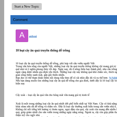
Start a New Topic
Comment
A
anhoai
10 loại cây ăn quả truyền thống dễ trồng
10 loại cây ăn quả truyền thống dễ trồng, phù hợp với sân vườn người Việt
Trong văn hóa sống của người Việt, những loại cây ăn quả truyền thống không chỉ mang giá trị
quê nhà và ý nghĩa phong thủy tốt đẹp. Ngày nay, dù ở nông thôn hay thành phố, nhu cầu trồng
ngày càng được nhiều gia đình yêu thích. Những loại cây này không quá khó chăm sóc, thích ng
gian sống thêm xanh mát, gần gũi thiên nhiên.
Bạn đọc có thể tham khảo thêm nội dung tiếp theo để có cái nhìn đầy đủ và cụ thể hơn:
%%bb
Nếu bạn đang muốn tìm những loại cây ăn quả dễ trồng cho gia đình, dưới đây là 10 loại cây tr
hiện nay.
Cây xoài – loại cây ăn quả vừa cho bóng mát vừa mang giá trị kinh tế
Xoài là một trong những loại cây ăn quả nhiệt đới phổ biến nhất tại Việt Nam. Cây có khả năng s
khác nhau nên rất dễ trồng và chăm sóc. Đây là loại cây thường xuất hiện trong sân vườn nhà ở,
Không chỉ nổi tiếng bởi hương vị thơm ngon, ngọt đậm của quả, cây xoài còn mang đến nhiều l
quả, giúp giảm nhiệt cho sân vườn trong những ngày nắng nóng. Ngoài ra, cây còn góp phần tha
thẩm mỹ cho ngôi nhà.