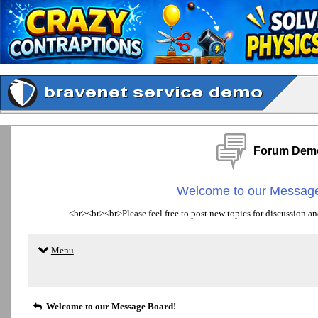
Forum Dem
Welcome to our Message
<br><br><br>Please feel free to post new topics for discussion an
Menu
Welcome to our Message Board!