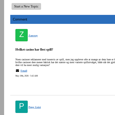
Start a New Topic
Comment
Z
Zancray
Hvilket casino har flest spill?
Noen casinoer reklamerer med tusenvis av spill, men jeg opplever ofte at mange av dem bare er kop
hvilke casinoer dere mener faktisk har det største og mest varierte spillutvalget, både når det gjel
dere vil ha mest mulig variasjon?
Email
May 19th, 2026 - 5:42 AM
P
Pepp Goist