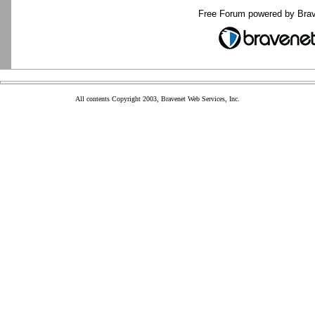
Free Forum powered by Bra
All contents Copyright 2003, Bravenet Web Services, Inc.