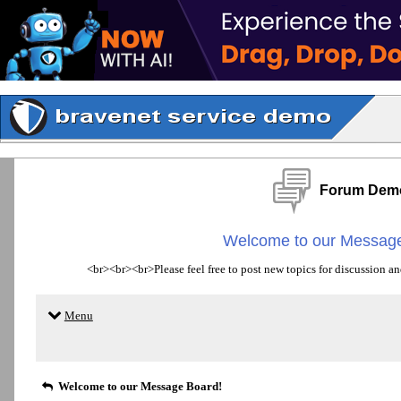
Forum Dem
Welcome to our Message
<br><br><br>Please feel free to post new topics for discussion an
Menu
Welcome to our Message Board!