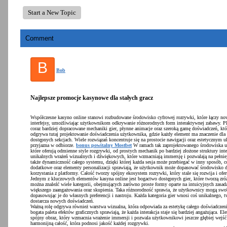
Start a New Topic
Comment
B
Bob
Najlepsze promocje kasynowe dla stałych gracz
Współczesne kasyno online stanowi rozbudowane środowisko cyfrowej rozrywki, które łączy now
interfejsy, umożliwiając użytkownikom odkrywanie różnorodnych form interaktywnej zabawy. Pla
coraz bardziej dopracowane mechaniki gier, płynne animacje oraz szeroką gamę doświadczeń, któ
odgrywa tutaj projektowanie doświadczenia użytkownika, gdzie każdy element ma znaczenie dla 
dostępnych sekcjach. Wiele rozwiązań koncentruje się na prostocie nawigacji oraz estetycznym układ
przyjazna w odbiorze.
bonus powitalny Mostbet
W ramach tak zaprojektowanego środowiska uż
które oferują odmienne style rozgrywki, od prostych mechanik po bardziej złożone struktury int
unikalnych wrażeń wizualnych i dźwiękowych, które wzmacniają immersję i pozwalają na pełnie
także dynamiczność całego systemu, dzięki której każda sesja może przebiegać w inny sposób, 
dodatkowe oraz elementy personalizacji sprawiają, że użytkownik może dopasować środowisko d
korzystania z platformy. Całość tworzy spójny ekosystem rozrywki, który stale się rozwija i ofe
Jednym z kluczowych elementów kasyna online jest bogactwo dostępnych gier, które tworzą zró
można znaleźć wiele kategorii, obejmujących zarówno proste formy oparte na intuicyjnych zasa
większego zaangażowania oraz skupienia. Taka różnorodność sprawia, że użytkownicy mogą swo
dopasowując je do własnych preferencji i nastroju. Każda kategoria gier wnosi coś unikalnego,
dostarcza nowych doświadczeń.
Ważną rolę odgrywa również warstwa wizualna, która odpowiada za estetykę całego doświadczenia
bogata paleta efektów graficznych sprawiają, że każda interakcja staje się bardziej angażująca. 
spójny obraz, który wzmacnia wrażenie immersji i pozwala użytkownikowi jeszcze głębiej wejś
harmonijną całość, która podnosi jakość każdej rozgrywki.