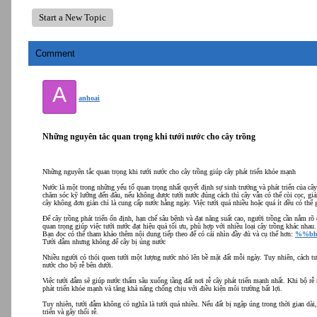
Start a New Topic
Comment
A
anhoai
Những nguyên tắc quan trọng khi tưới nước cho cây trồng
Những nguyên tắc quan trọng khi tưới nước cho cây trồng giúp cây phát triển khỏe mạnh
Nước là một trong những yếu tố quan trọng nhất quyết định sự sinh trưởng và phát triển của c
chăm sóc kỹ lưỡng đến đâu, nếu không được tưới nước đúng cách thì cây vẫn có thể còi cọc, gi
cây không đơn giản chỉ là cung cấp nước hằng ngày. Việc tưới quá nhiều hoặc quá ít đều có thể 
Để cây trồng phát triển ổn định, hạn chế sâu bệnh và đạt năng suất cao, người trồng cần nắm rõ
quan trọng giúp việc tưới nước đạt hiệu quả tối ưu, phù hợp với nhiều loại cây trồng khác nhau.
Bạn đọc có thể tham khảo thêm nội dung tiếp theo để có cái nhìn đầy đủ và cụ thể hơn:
%%bb
Tưới đẫm nhưng không để cây bị úng nước
Nhiều người có thói quen tưới một lượng nước nhỏ lên bề mặt đất mỗi ngày. Tuy nhiên, cách tư
nước cho bộ rễ bên dưới.
Việc tưới đẫm sẽ giúp nước thấm sâu xuống tầng đất nơi rễ cây phát triển mạnh nhất. Khi bộ rễ
phát triển khỏe mạnh và tăng khả năng chống chịu với điều kiện môi trường bất lợi.
Tuy nhiên, tưới đẫm không có nghĩa là tưới quá nhiều. Nếu đất bị ngập úng trong thời gian dài, 
triển và gây thối rễ.