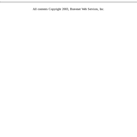
All contents Copyright 2003, Bravenet Web Services, Inc.