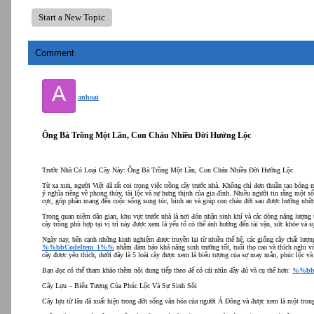
Start a New Topic
Comment
A
anhoai
Ông Bà Trồng Một Lần, Con Cháu Nhiều Đời Hưởng Lộc
Trước Nhà Có Loại Cây Này: Ông Bà Trồng Một Lần, Con Cháu Nhiều Đời Hưởng Lộc
Từ xa xưa, người Việt đã rất coi trọng việc trồng cây trước nhà. Không chỉ đơn thuần tạo bón
ý nghĩa riêng về phong thủy, tài lộc và sự hưng thịnh của gia đình. Nhiều người tin rằng một s
cực, góp phần mang đến cuộc sống sung túc, bình an và giúp con cháu đời sau được hưởng nhữn
Trong quan niệm dân gian, khu vực trước nhà là nơi đón nhận sinh khí và các dòng năng lượng 
cây trồng phù hợp tại vị trí này được xem là yếu tố có thể ảnh hưởng đến tài vận, sức khỏe và sự
Ngày nay, bên cạnh những kinh nghiệm được truyền lại từ nhiều thế hệ, các giống cây chất lượn
%%bbCodeItem_1%%
nhằm đảm bảo khả năng sinh trưởng tốt, tuổi thọ cao và thích nghi vớ
cây được yêu thích, dưới đây là 5 loài cây được xem là biểu tượng của sự may mắn, phúc lộc và
Bạn đọc có thể tham khảo thêm nội dung tiếp theo để có cái nhìn đầy đủ và cụ thể hơn:
%%bb
Cây Lựu – Biểu Tượng Của Phúc Lộc Và Sự Sinh Sôi
Cây lựu từ lâu đã xuất hiện trong đời sống văn hóa của người Á Đông và được xem là một trong