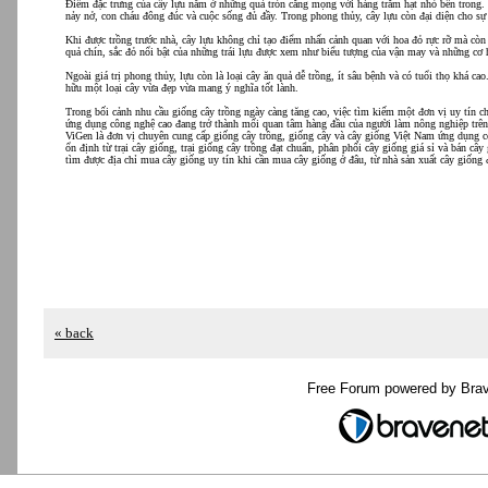
Điểm đặc trưng của cây lựu nằm ở những quả tròn căng mọng với hàng trăm hạt nhỏ bên trong. 
nảy nở, con cháu đông đúc và cuộc sống đủ đầy. Trong phong thủy, cây lựu còn đại diện cho sự 
Khi được trồng trước nhà, cây lựu không chỉ tạo điểm nhấn cảnh quan với hoa đỏ rực rỡ mà còn
quả chín, sắc đỏ nổi bật của những trái lựu được xem như biểu tượng của vận may và những cơ h
Ngoài giá trị phong thủy, lựu còn là loại cây ăn quả dễ trồng, ít sâu bệnh và có tuổi thọ khá
hữu một loại cây vừa đẹp vừa mang ý nghĩa tốt lành.
Trong bối cảnh nhu cầu giống cây trồng ngày càng tăng cao, việc tìm kiếm một đơn vị uy tín c
ứng dụng công nghệ cao đang trở thành mối quan tâm hàng đầu của người làm nông nghiệp trê
ViGen là đơn vị chuyên cung cấp giống cây trồng, giống cây và cây giống Việt Nam ứng dụng c
ổn định từ trại cây giống, trại giống cây trồng đạt chuẩn, phân phối cây giống giá sỉ và bán câ
tìm được địa chỉ mua cây giống uy tín khi cần mua cây giống ở đâu, từ nhà sản xuất cây giống
« back
Free Forum powered by Bra