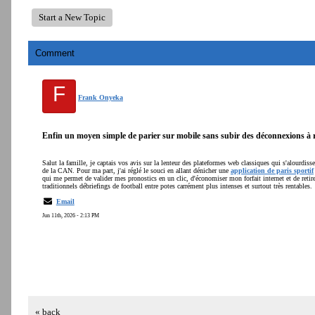
Start a New Topic
Comment
F
Frank Onyeka
Enfin un moyen simple de parier sur mobile sans subir des déconnexions à 
Salut la famille, je captais vos avis sur la lenteur des plateformes web classiques qui s'alourdis
de la CAN. Pour ma part, j'ai réglé le souci en allant dénicher une
application de paris sportif
qui me permet de valider mes pronostics en un clic, d'économiser mon forfait internet et de ret
traditionnels débriefings de football entre potes carrément plus intenses et surtout très rentables.
Email
Jun 11th, 2026 - 2:13 PM
« back